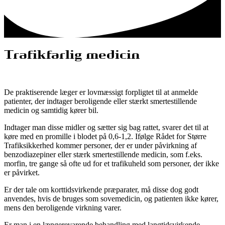
Trafikfarlig medicin
De praktiserende læger er lovmæssigt forpligtet til at anmelde
patienter, der indtager beroligende eller stærkt smertestillende
medicin og samtidig kører bil.
Indtager man disse midler og sætter sig bag rattet, svarer det til at
køre med en promille i blodet på 0,6-1,2. Ifølge Rådet for Større
Trafiksikkerhed kommer personer, der er under påvirkning af
benzodiazepiner eller stærk smertestillende medicin, som f.eks.
morfin, tre gange så ofte ud for et trafikuheld som personer, der ikke
er påvirket.
Er der tale om korttidsvirkende præparater, må disse dog godt
anvendes, hvis de bruges som sovemedicin, og patienten ikke kører,
mens den beroligende virkning varer.
Er man i en længerevarende behandling med langtidsvirkende