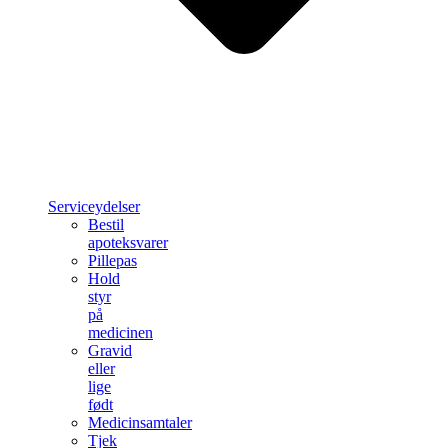
Serviceydelser
Bestil
apoteksvarer
Pillepas
Hold
styr
på
medicinen
Gravid
eller
lige
født
Medicinsamtaler
Tjek