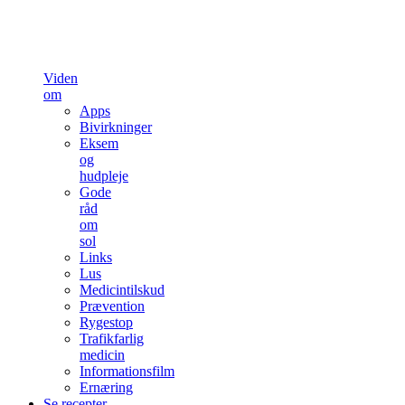
Viden
om
Apps
Bivirkninger
Eksem
og
hudpleje
Gode
råd
om
sol
Links
Lus
Medicintilskud
Prævention
Rygestop
Trafikfarlig
medicin
Informationsfilm
Ernæring
Se recepter