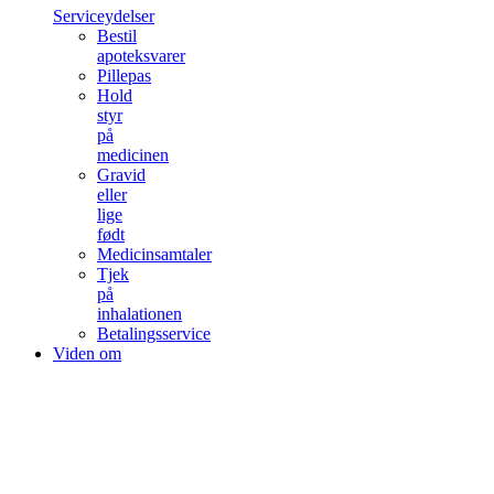
Serviceydelser
Bestil
apoteksvarer
Pillepas
Hold
styr
på
medicinen
Gravid
eller
lige
født
Medicinsamtaler
Tjek
på
inhalationen
Betalingsservice
Viden om