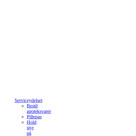
Serviceydelser
Bestil
apoteksvarer
Pillepas
Hold
styr
på