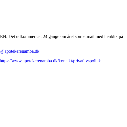
EREN. Det udkommer ca. 24 gange om året som e-mail med henblik på
n@apotekerenamba.dk
.
https://www.apotekerenamba.dk/kontakt/privatlivspolitik