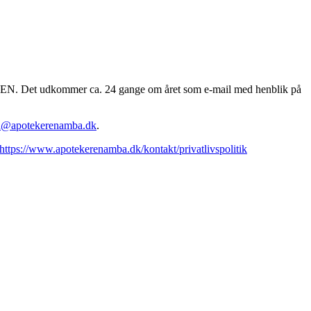
EREN. Det udkommer ca. 24 gange om året som e-mail med henblik på
n@apotekerenamba.dk
.
https://www.apotekerenamba.dk/kontakt/privatlivspolitik