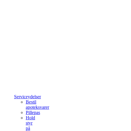
Serviceydelser
Bestil
apoteksvarer
Pillepas
Hold
styr
på