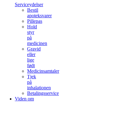
Serviceydelser
Bestil
apoteksvarer
Pillepas
Hold
styr
på
medicinen
Gravid
eller
lige
født
Medicinsamtaler
Tjek
på
inhalationen
Betalingsservice
Viden om